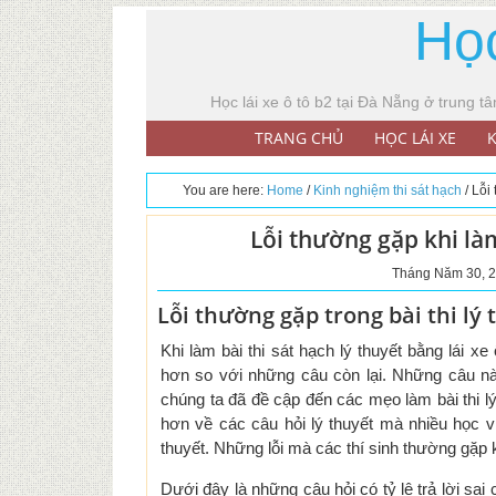
Học
Học lái xe ô tô b2 tại Đà Nẵng ở trung t
TRANG CHỦ
HỌC LÁI XE
K
You are here:
Home
/
Kinh nghiệm thi sát hạch
/
Lỗi 
Lỗi thường gặp khi làm 
Tháng Năm 30, 
Lỗi thường gặp trong bài thi lý t
Khi làm bài thi sát hạch lý thuyết bằng lái x
hơn so với những câu còn lại. Những câu này 
chúng ta đã đề cập đến các mẹo làm bài thi lý
hơn về các câu hỏi lý thuyết mà nhiều học vi
thuyết. Những lỗi mà các thí sinh thường gặp kh
Dưới đây là những câu hỏi có tỷ lệ trả lời sai