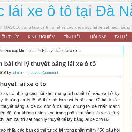
 lái xe ô tô tại Đà 
âm MASCO, trung tâm uy tín nhất về các khóa học lái xe sát hạch bằng B
IẾN THỨC
KINH NGHIỆM
TÌM HIỂU
HỎI ĐÁP
TÀI LIỆU
thường gặp khi làm bài thi lý thuyết bằng lái xe ô tô
bài thi lý thuyết bằng lái xe ô tô
2016
by
admin
Leave a Comment
huyết lái xe ô tô
e ô tô, có những câu hỏi khó, mang tính chất hỏi sâu và hỏi kỹ
thường có tỷ lệ số thí sinh làm sai là rất cao. Ở bài trước
 thuyết bằng lái xe b2, còn ở bài này, chúng tôi sẽ nhấn mạnh
ên đã làm không chính xác trong phần thi bằng lái xe ô tô lý
i làm bài thi sát hạch lý thuyết để lấy bằng lái xe ô tô B2.
 cao nhất, các bạn có thể tự dò lại trong phần mềm 450 câu hỏi