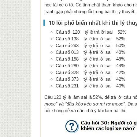
học lái xe ô tô. Có tính chất tham khảo cho n
tránh gặp phải những lỗi trong bài thi lý thuyết.
10 lỗi phổ biến nhất khi thi lý thu
Câu số 120 tỷ lệ trả lời sai 52%
Câu số 138 tỷ lệ trả lời sai 52%
Câu số 293 tỷ lệ trả lời sai 50%
Câu số 013 tỷ lệ trả lời sai 49%
Câu số 158 tỷ lệ trả lời sai 49%
Câu số 280 tỷ lệ trả lời sai 44%
Câu số 328 tỷ lệ trả lời sai 42%
Câu số 373 tỷ lệ trả lời sai 42%
Câu số 231 tỷ lệ trả lời sai 40%
Câu 120 tỷ lệ làm sai là 52%, để trả lời câu
mooc” và “đầu kéo kéo sơ mi rơ mooc”.
Đa s
hỏi không dễ và cần chú ý khi làm bài thi.