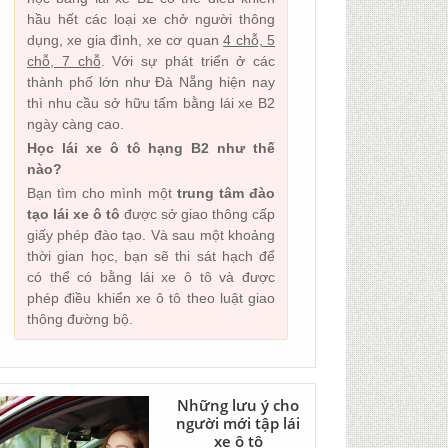
hầu hết các loại xe chở người thông
dụng, xe gia đình, xe cơ quan
4 chỗ, 5
chỗ, 7 chỗ
. Với sự phát triển ở các
thành phố lớn như Đà Nẵng hiện nay
thì nhu cầu sở hữu tấm bằng lái xe B2
ngày càng cao.
Học lái xe ô tô hạng B2 như thế
nào?
Bạn tìm cho mình một
trung tâm đào
tạo lái xe ô tô
được sở giao thông cấp
giấy phép đào tạo. Và sau một khoảng
thời gian học, bạn sẽ thi sát hạch để
có thể có bằng lái xe ô tô và được
phép điều khiển xe ô tô theo luật giao
thông đường bộ.
Những lưu ý cho
người mới tập lái
xe ô tô